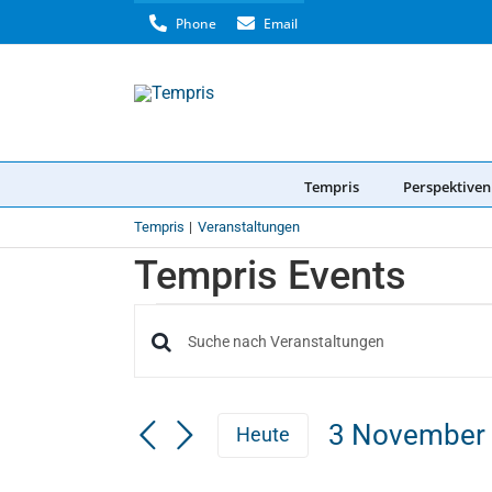
Skip
Phone
Email
to
content
Tempris
Perspektiven
Tempris
Veranstaltungen
Tempris Events
Veranstaltungen
Veranstaltungen
Bitte
Schlüsselwort
Suche
eingeben.
3 November
Heute
Suche
und
Datum
nach
Ansichten,
Veranstaltungen