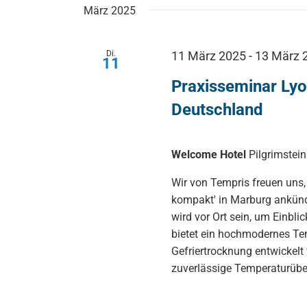
wählen.
März 2025
Schlüsselwort.
Navigation
Di.
11 März 2025
-
13 März 
11
Praxisseminar Lyo
Deutschland
Welcome Hotel
Pilgrimstei
Wir von Tempris freuen uns,
kompakt' in Marburg ankünd
wird vor Ort sein, um Einbl
bietet ein hochmodernes Te
Gefriertrocknung entwickelt
zuverlässige Temperaturü