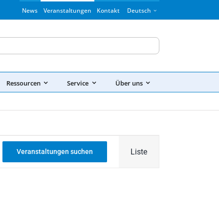
News
Veranstaltungen
Kontakt
Deutsch
Ressourcen
Service
Über uns
Veranstaltung
Liste
Veranstaltungen suchen
Ansichten-
Navigation