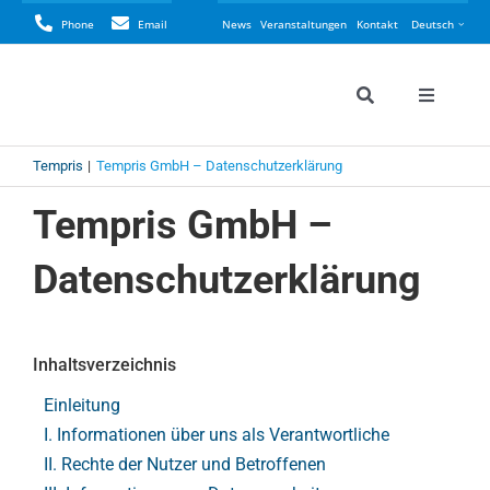
Skip
Phone
Email
News
Veranstaltungen
Kontakt
Deutsch
to
content
Toggle
Toggle
Navigation
Navigati
Search
Tempris
Tempris
Tempris GmbH – Datenschutzerklärung
for:
Tempris GmbH –
Perspekt
Datenschutzerklärung
LyoCON
Inhaltsverzeichnis
LyoINSI
Einleitung
I. Informationen über uns als Verantwortliche
Anwend
II. Rechte der Nutzer und Betroffenen